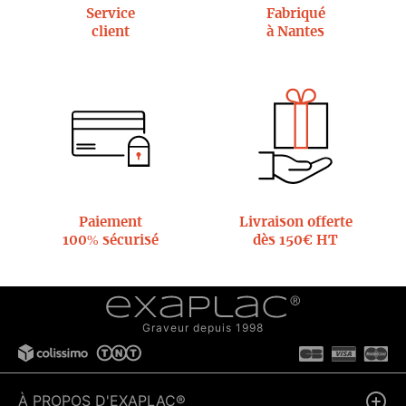
Service
Fabriqué
client
à Nantes
Paiement
Livraison offerte
100% sécurisé
dès 150€ HT
Graveur depuis 1998
À PROPOS D'EXAPLAC®