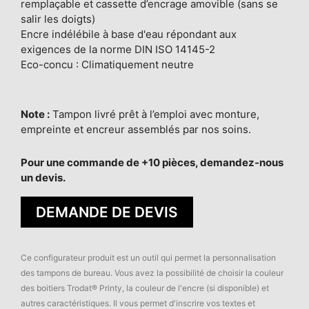
remplaçable et cassette d’encrage amovible (sans se
salir les doigts)
Encre indélébile à base d'eau répondant aux
exigences de la norme DIN ISO 14145-2
Eco-concu : Climatiquement neutre
Note :
Tampon livré prêt à l’emploi avec monture,
empreinte et encreur assemblés par nos soins.
Pour une commande de +10 pièces, demandez-nous
un devis.
DEMANDE DE DEVIS
Ce configurateur produit est un outil qui permet la personnalisation
des tampons de bureau. Vous avez la possibilité de choisir la couleur
des boitiers Trodat® Printy, la couleur de l'encre (si disponible) et
autres caractéristiques. Il vous permet d'inscrire vos textes et