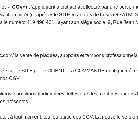
 les «
CGV
») s’appliquent à tout achat effectué par une personn
» (ci-après « le
SITE
») auprès de la société ATM, S
exaplac.com/
us le numéro 419 498 431, ayant son siège social 9, Rue Je
c.com/
la vente de plaques, supports et tampons professionnels
 sur le SITE par le CLIENT. La COMMANDE implique nécessai
entes CGV.
ions, conditions particulières, telles que des mentions sur d
des présentes.
er, à tout moment, tout ou partie des CGV. La nouvelle versio