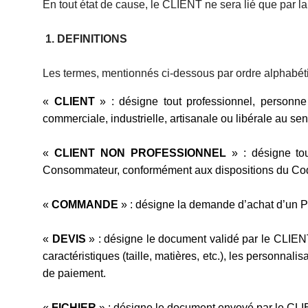
En tout état de cause, le CLIENT ne sera lié que pa
1. DEFINITIONS
Les termes, mentionnés ci-dessous par ordre alphabétiq
«
CLIENT
» : désigne tout professionnel, person
commerciale, industrielle, artisanale ou libérale au 
«
CLIENT NON PROFESSIONNEL
» : désigne tou
Consommateur, conformément aux dispositions du Co
«
COMMANDE
» : désigne la demande d’achat d’un
«
DEVIS
» : désigne le document validé par le CLIEN
caractéristiques (taille, matières, etc.), les personnal
de paiement.
«
FICHIER
» : désigne le document envoyé par le CL