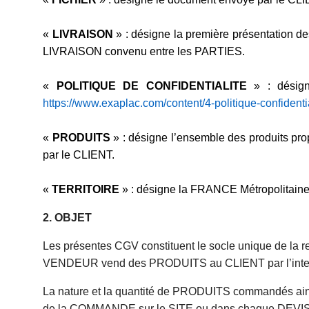
«
LIVRAISON
» : désigne la première présentation
LIVRAISON convenu entre les PARTIES.
«
POLITIQUE DE CONFIDENTIALITE
» : désign
https://www.exaplac.com/content/4-politique-confidentia
«
PRODUITS
» : désigne l’ensemble des produits pr
par le CLIENT.
«
TERRITOIRE
» : désigne la FRANCE Métropolitaine
2. OBJET
Les présentes CGV constituent le socle unique de la re
VENDEUR vend des PRODUITS au CLIENT par l’intermédi
La nature et la quantité de PRODUITS commandés ainsi
de la COMMANDE sur le SITE ou dans chaque DEVI