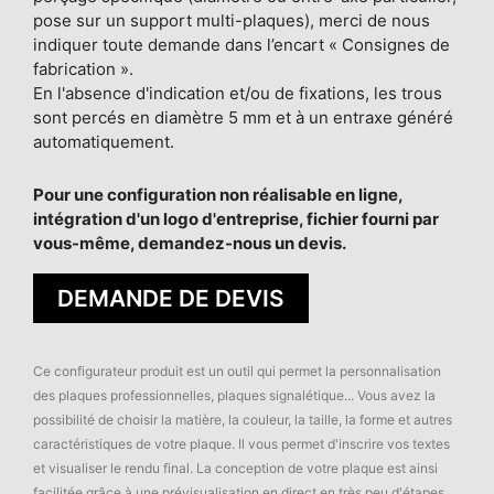
pose sur un support multi-plaques), merci de nous
indiquer toute demande dans l’encart « Consignes de
fabrication ».
En l'absence d'indication et/ou de fixations, les trous
sont percés en diamètre 5 mm et à un entraxe généré
automatiquement.
Pour une configuration non réalisable en ligne,
intégration d'un logo d'entreprise, fichier fourni par
vous-même, demandez-nous un devis.
DEMANDE DE DEVIS
Ce configurateur produit est un outil qui permet la personnalisation
des plaques professionnelles, plaques signalétique... Vous avez la
possibilité de choisir la matière, la couleur, la taille, la forme et autres
caractéristiques de votre plaque. Il vous permet d'inscrire vos textes
et visualiser le rendu final. La conception de votre plaque est ainsi
facilitée grâce à une prévisualisation en direct en très peu d'étapes.