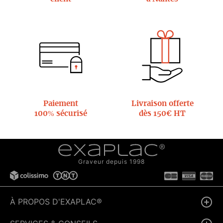
Paiement
Livraison offerte
100% sécurisé
dès 150€ HT
Graveur depuis 1998
À PROPOS D'EXAPLAC®