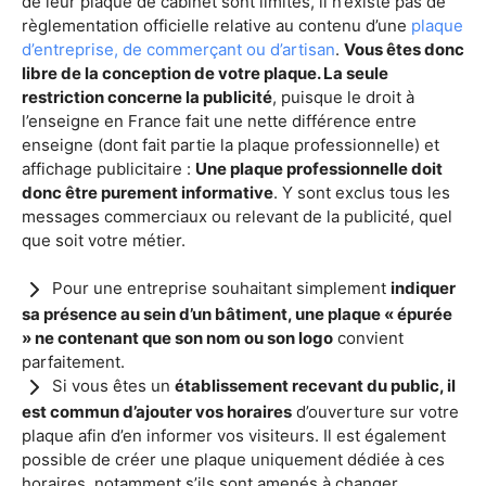
de leur plaque de cabinet sont limités, il n’existe pas de
règlementation officielle relative au contenu d’une
plaque
d’entreprise, de commerçant ou d’artisan
.
Vous êtes donc
libre de la conception de votre plaque. La seule
restriction concerne la publicité
, puisque le droit à
l’enseigne en France fait une nette différence entre
enseigne (dont fait partie la plaque professionnelle) et
affichage publicitaire :
Une plaque professionnelle doit
donc être purement informative
. Y sont exclus tous les
messages commerciaux ou relevant de la publicité, quel
que soit votre métier.
Pour une entreprise souhaitant simplement
indiquer
sa présence au sein d’un bâtiment, une plaque « épurée
» ne contenant que son nom ou son logo
convient
parfaitement.
Si vous êtes un
établissement recevant du public, il
est commun d’ajouter vos horaires
d’ouverture sur votre
plaque afin d’en informer vos visiteurs. Il est également
possible de créer une plaque uniquement dédiée à ces
horaires, notamment s’ils sont amenés à changer